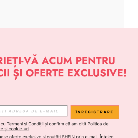
APLICAȚIE
 NOUTĂȚI DESPRE STIL DE LA SHEIN
Abonare
ÎNREGISTRARE
Abonare
 cu 
Termeni și Condiții
 și confirm că am citit 
Politica de 
te și cookie-uri
.
esc oferte exclusive și noutăți SHEIN prin e-mail. Înțeleg 
Abonare