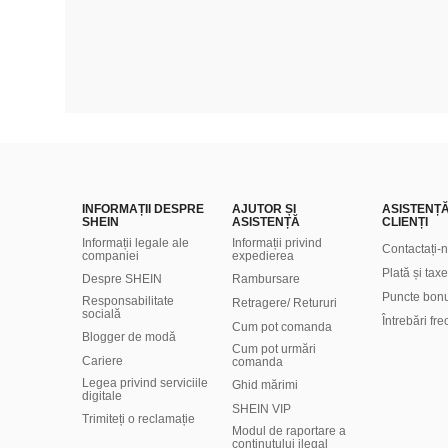
INFORMAȚII DESPRE
AJUTOR ȘI
ASISTENȚ
SHEIN
ASISTENȚĂ
CLIENȚI
Informații legale ale
Informații privind
Contactați-
companiei
expedierea
Plată și taxe
Despre SHEIN
Rambursare
Puncte bon
Responsabilitate
Retragere/ Retururi
socială
Întrebări fr
Cum pot comanda
Blogger de modă
Cum pot urmări
Cariere
comanda
Legea privind serviciile
Ghid mărimi
digitale
SHEIN VIP
Trimiteți o reclamație
Modul de raportare a
conținutului ilegal