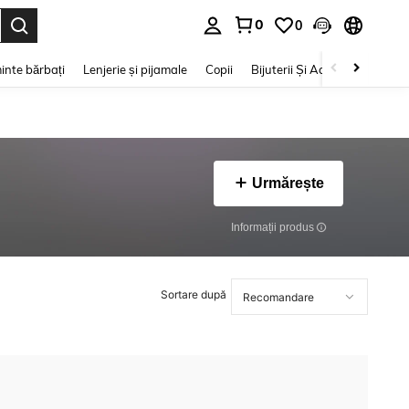
0
0
e. Press Enter to select.
inte bărbați
Lenjerie și pijamale
Copii
Bijuterii Și Accesorii
Frumu
Urmărește
Informații produs
Sortare după