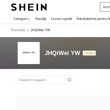
Roch
Use up 
Categorii
Noutăți
Livrare rapidă
Îmbrăcăminte pentru f
Domiciliu
JHQiWei YW
/
JHQiWei YW
Vânzător