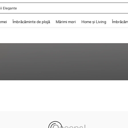
ii Elegante
and down arrow keys to navigate search Căutare recentă and Descoperire Căutar
emei
Îmbrăcăminte de plajă
Mărimi mari
Home și Living
Îmbrăcăm