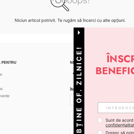
Niciun articol potrivit. Te rugăm să încerci cu alte opțiuni.
OBȚINE OF. ZILNICE!
Ă PENTRU
NE GĂSEȘTI PE
ne
us
ÎNREGISTREAZĂ-TE PENTRU A PRIMI
ecvente
RO + 40
Sunt de acord
confidențialita
Doresc să prim
RO + 40