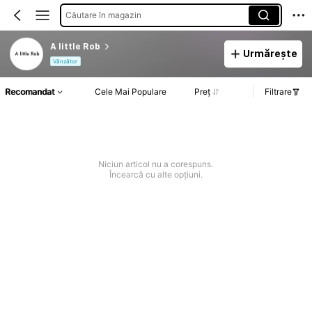
Căutare în magazin
A little Rob
Urmărește
Vânzător
Recomandat
Cele Mai Populare
Preț
Filtrare
Niciun articol nu a corespuns.
Încearcă cu alte opțiuni.