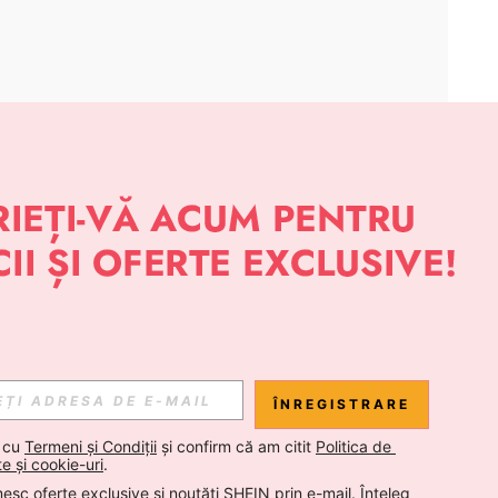
APLICAȚIE
 NOUTĂȚI DESPRE STIL DE LA SHEIN
Abonare
ÎNREGISTRARE
Abonare
 cu 
Termeni și Condiții
 și confirm că am citit 
Politica de 
te și cookie-uri
.
esc oferte exclusive și noutăți SHEIN prin e-mail. Înțeleg 
Abonare