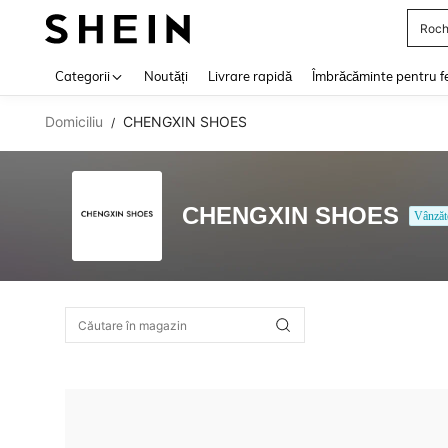
Roch
Use up 
Categorii
Noutăți
Livrare rapidă
Îmbrăcăminte pentru f
Domiciliu
CHENGXIN SHOES
/
CHENGXIN SHOES
Vânzăt