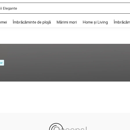
ii Elegante
and down arrow keys to navigate search Căutare recentă and Descoperire Căutar
emei
Îmbrăcăminte de plajă
Mărimi mari
Home și Living
Îmbrăcăm
or