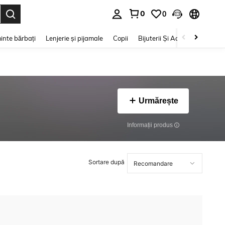
0
0
e. Press Enter to select.
inte bărbați
Lenjerie și pijamale
Copii
Bijuterii Și Accesorii
Frumu
Urmărește
Informații produs
Sortare după