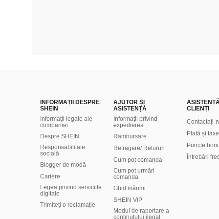
INFORMAȚII DESPRE
AJUTOR ȘI
ASISTENȚ
SHEIN
ASISTENȚĂ
CLIENȚI
Informații legale ale
Informații privind
Contactați-
companiei
expedierea
Plată și taxe
Despre SHEIN
Rambursare
Puncte bon
Responsabilitate
Retragere/ Retururi
socială
Întrebări fr
Cum pot comanda
Blogger de modă
Cum pot urmări
Cariere
comanda
Legea privind serviciile
Ghid mărimi
digitale
SHEIN VIP
Trimiteți o reclamație
Modul de raportare a
conținutului ilegal