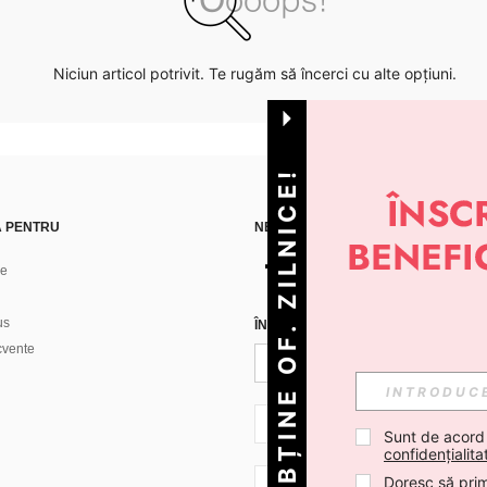
Niciun articol potrivit. Te rugăm să încerci cu alte opțiuni.
OBȚINE OF. ZILNICE!
Ă PENTRU
NE GĂSEȘTI PE
ne
us
ÎNREGISTREAZĂ-TE PENTRU A PRIMI
ecvente
RO + 40
Sunt de acord
confidențialita
Doresc să prim
RO + 40