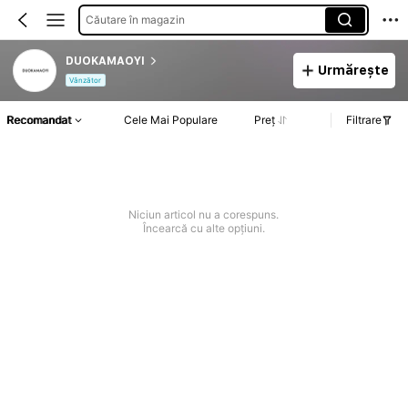
Căutare în magazin
DUOKAMAOYI
Urmărește
Vânzător
Recomandat
Cele Mai Populare
Preț
Filtrare
Niciun articol nu a corespuns.
Încearcă cu alte opțiuni.