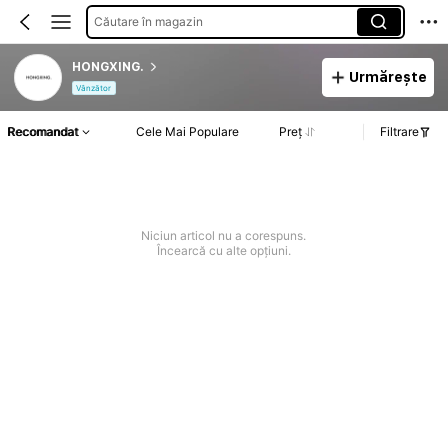
Căutare în magazin
HONGXING.
Urmărește
Vânzător
Recomandat
Cele Mai Populare
Preț
Filtrare
Niciun articol nu a corespuns.
Încearcă cu alte opțiuni.