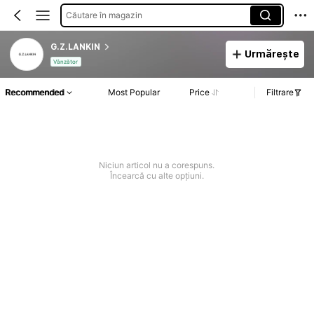
Căutare în magazin
G.Z.LANKIN
Urmărește
Vânzător
Recommended
Most Popular
Price
Filtrare
Niciun articol nu a corespuns.
Încearcă cu alte opțiuni.