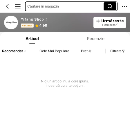
Căutare în magazin
Yifang Shop
Urmărește
Informații despre produs: Divulgarea prețului, detalii privind vânzările și stocul.
1 Urmăritori
4.95
Vânzător
Articol
Recenzie
Recomandat
Cele Mai Populare
Preț
Filtrare
Niciun articol nu a corespuns.
Încearcă cu alte opțiuni.