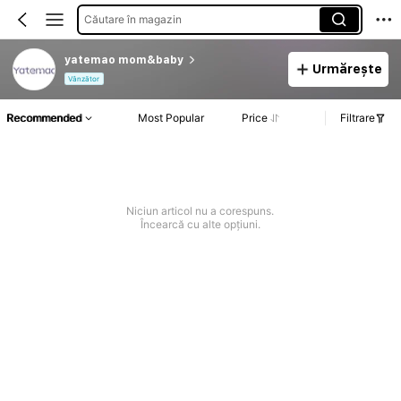
Căutare în magazin
yatemao mom&baby
Urmărește
Vânzător
Recommended
Most Popular
Price
Filtrare
Niciun articol nu a corespuns.
Încearcă cu alte opțiuni.