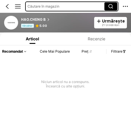
Căutare în magazin
HAO.CHENG B
Urmărește
Informații despre produs: Divulgarea prețului, detalii privind vânzările și stocul.
21 Urmăritori
5.00
Vânzător
Articol
Recenzie
Recomandat
Cele Mai Populare
Preț
Filtrare
Niciun articol nu a corespuns.
Încearcă cu alte opțiuni.