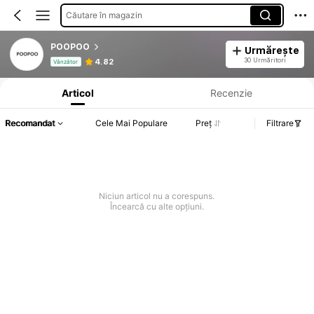
Căutare în magazin
POOPOO
Urmărește
Informații despre produs: Divulgarea prețului, detalii privind vânzările și stocul.
30 Urmăritori
4.82
Vânzător
Articol
Recenzie
Recomandat
Cele Mai Populare
Preț
Filtrare
Niciun articol nu a corespuns.
Încearcă cu alte opțiuni.