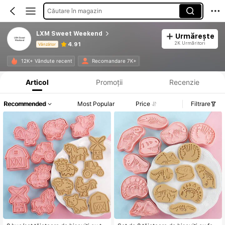
Căutare în magazin
LXM Sweet Weekend
Urmărește
2K Urmăritori
4.91
Vânzător
Informații despre produs: Divulgarea prețului, detalii privind vânzările și stocul.
12K+ Vândute recent
Recomandare 7K+
Articol
Promoții
Recenzie
Recommended
Most Popular
Price
Filtrare