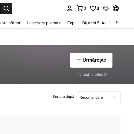
0
0
e. Press Enter to select.
inte bărbați
Lenjerie și pijamale
Copii
Bijuterii Și Accesorii
Frumu
Urmărește
Informații produs
Sortare după