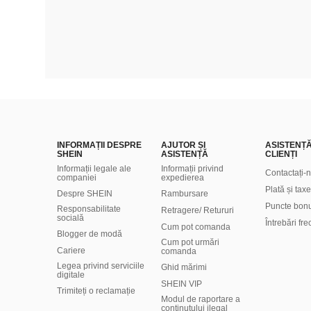
INFORMAȚII DESPRE
AJUTOR ȘI
ASISTENȚ
SHEIN
ASISTENȚĂ
CLIENȚI
Informații legale ale
Informații privind
Contactați-
companiei
expedierea
Plată și taxe
Despre SHEIN
Rambursare
Puncte bon
Responsabilitate
Retragere/ Retururi
socială
Întrebări fr
Cum pot comanda
Blogger de modă
Cum pot urmări
Cariere
comanda
Legea privind serviciile
Ghid mărimi
digitale
SHEIN VIP
Trimiteți o reclamație
Modul de raportare a
conținutului ilegal