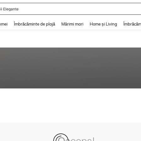
ii Elegante
and down arrow keys to navigate search Căutare recentă and Descoperire Căutar
emei
Îmbrăcăminte de plajă
Mărimi mari
Home și Living
Îmbrăcăm