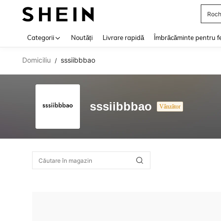
Roch
Use up 
Categorii
Noutăți
Livrare rapidă
Îmbrăcăminte pentru f
Domiciliu
sssiibbbao
/
sssiibbbao
Vânzător