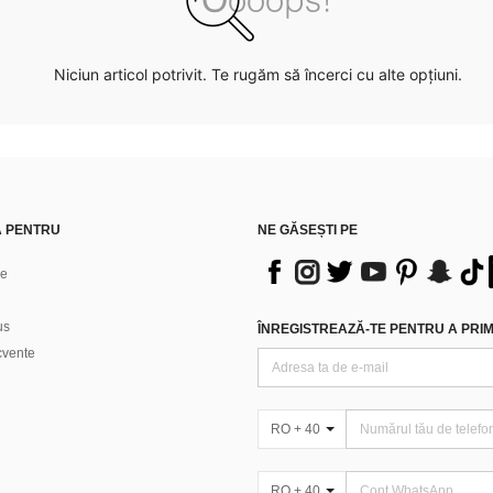
Niciun articol potrivit. Te rugăm să încerci cu alte opțiuni.
Ă PENTRU
NE GĂSEȘTI PE
ne
us
ÎNREGISTREAZĂ-TE PENTRU A PRIMI
ecvente
RO + 40
RO + 40