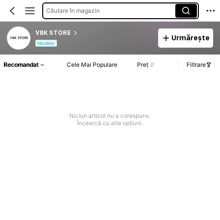
Căutare în magazin
VBK STORE
Urmărește
Vânzător
Recomandat
Cele Mai Populare
Preț
Filtrare
Niciun articol nu a corespuns.
Încearcă cu alte opțiuni.