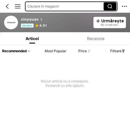
Căutare în magazin
xinyiyuan
Urmărește
Informații despre produs: Divulgarea prețului, detalii privind vânzările și stocul.
60 Urmăritori
4.91
Vânzător
Articol
Recenzie
Recommended
Most Popular
Price
Filtrare
Niciun articol nu a corespuns.
Încearcă cu alte opțiuni.