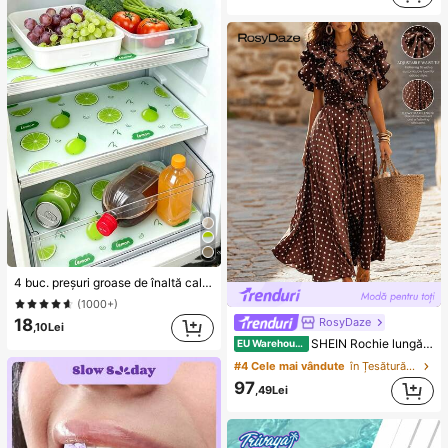
4 buc. preșuri groase de înaltă calitate pentru frigider, lavabile și reutilizabile, din material EVA, cu model inovator, potrivite pentru frigider și decorarea bucătăriei, accesorii/unelte/consumabile esențiale pentru bucătărie, vară
(1000+)
RosyDaze
18
,10Lei
SHEIN Rochie lungă elegantă pentru femei cu buline, decolteu în V, voluri, centură în talie și talie strânsă, fustă plină, potrivită pentru navetă, stil stradal și petreceri, rochie maro cu buline
EU Warehouse
#4 Cele mai vândute
în Țesătură Rochii maxi din material textil
97
,49Lei