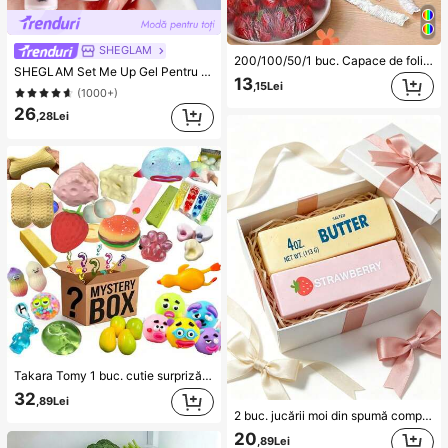
SHEGLAM
200/100/50/1 buc. Capace de folie adezivă de unelui pentru alimente, capace pentru capul de duș, pungi de shrink multifuncționale de unelui, capace de unelui pentru pantofi, folie adezivă îngroșată pentru bucătărie, capace de unelui pentru conservarea alimentelor în frigider, capace elastice extensibile, pentru uz zilnic
SHEGLAM Set Me Up Gel Pentru SprâNcene Brand De FrumusețE Cosmetice Machiaj Pentru Femei șI Fete
13
,15Lei
(1000+)
26
,28Lei
Takara Tomy 1 buc. cutie surpriză cu jucării de strêsare și relaxare în stil mixt, include ursuleț transparent din gel, meduză cu sclipici, bilă fluidă în formă de picătură de apă, bol mic perlat, tort pizza realist, bilă cu expresie amuzantă și alte jucării moi din cauciuc pentru detensionare, deschidere aleatorie plină de distracție, moale și elastică, cu revenire lină la strângere repetată, mic ornament decorativ pentru birou, jucărie portabilă anti-plictiseală pentru navetă, potrivită pentru cadouri de petrecere, tombolă în clasă și cadouri de sărbători
32
,89Lei
2 buc. jucării moi din spumă comprimată cu miros de unt și căpșuni, atingere super moale, parfum natural, jucării anti-stres în formă de alimente (fără cutie), perfecte pentru cadouri de petrecere, ameliorarea anxietății, mai multe stiluri disponibile, potrivite pentru reducerea stresului și cadouri de sărbători, bomboană de unt, moi și elastice, kawaii
20
,89Lei