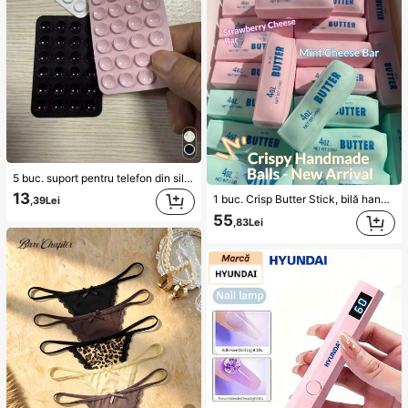
5 buc. suport pentru telefon din silicon cu ventuză, suport lipicios pentru telefon, suport adeziv pentru telefon (înainte de utilizare, vă rugăm să curățați cu atenție suprafața pentru a vă asigura că este curată și plată; așteptați 30 de minute după lipire înainte de utilizare), accesoriu indispensabil
13
1 buc. Crisp Butter Stick, bilă handmade pentru eliberarea stresului cu control vocal, jucărie realistă în formă de aliment, jucărie de strângere și ventilare, jucărie ASMR, fidget toy
,39Lei
55
,83Lei