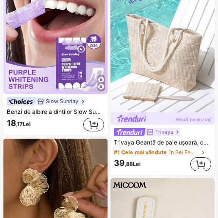
Slow Sunday
Benzi de albire a dinților Slow Sunday Purple, scapă de petele de fum, petele de cafea, petele de ceai, menține-ți gura curată și albă
18
,17Lei
Trivaya
Trivaya Geantă de paie ușoară, casual, minimalistă, cu portmonede pentru monede, pentru fete adolescente, femei și studente, perfectă pentru facultate, activități în aer liber, călătorii, ieșiri și vacanțe, geantă de vacanță la modă pentru vară, geantă de plajă din paie pentru vară pentru femei, accesorii esențiale de vacanță, se potrivește perfect cu accesoriile de plajă pentru femei, cele mai populare geante de plajă pentru femei, geantă de vacanță de vară la modă, geante esențiale de plajă pentru vacanțe și sărbători, cea mai nouă geantă de vacanță, accesorii esențiale de vacanță, vacanță, boho chic
#1 Cele mai vândute
în Bej Femei Tote Genti
39
,88Lei