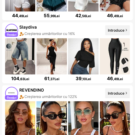
44
55
42
46
,49Lei
,99Lei
,56Lei
,49Lei
Slaydiva
Introduce
Creșterea urmăritorilor cu 16%
104
61
39
46
,63Lei
,37Lei
,10Lei
,49Lei
REVENDINO
Introduce
Creșterea urmăritorilor cu 122%