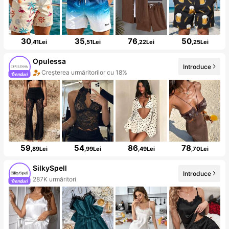
30
35
76
50
,41Lei
,51Lei
,22Lei
,25Lei
Opulessa
Introduce
Creșterea urmăritorilor cu 18%
59
54
86
78
,89Lei
,99Lei
,49Lei
,70Lei
SilkySpell
Introduce
287K urmăritori