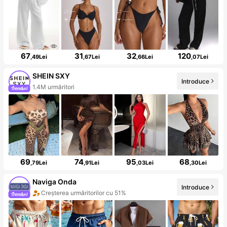
67
31
32
120
,49Lei
,67Lei
,66Lei
,07Lei
SHEIN SXY
Introduce
1.4M urmăritori
69
74
95
68
,79Lei
,91Lei
,03Lei
,30Lei
Naviga Onda
Introduce
Creșterea urmăritorilor cu 51%