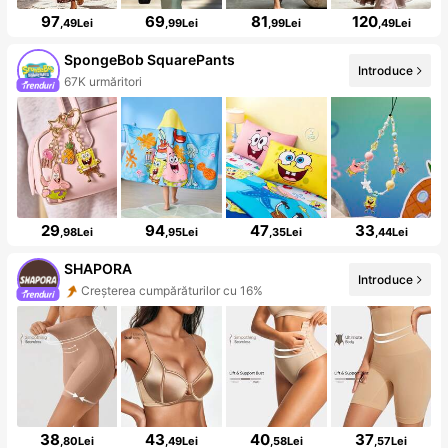
97
69
81
120
,49Lei
,99Lei
,99Lei
,49Lei
SpongeBob SquarePants
Introduce
67K urmăritori
29
94
47
33
,98Lei
,95Lei
,35Lei
,44Lei
SHAPORA
Introduce
Creșterea cumpărăturilor cu 16%
38
43
40
37
,80Lei
,49Lei
,58Lei
,57Lei