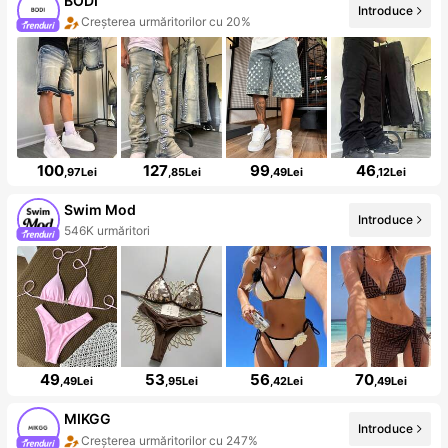
BODI
Introduce
Creșterea urmăritorilor cu 20%
100
127
99
46
,97Lei
,85Lei
,49Lei
,12Lei
Swim Mod
Introduce
546K urmăritori
49
53
56
70
,49Lei
,95Lei
,42Lei
,49Lei
MIKGG
Introduce
Creșterea urmăritorilor cu 247%