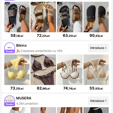
58
72
63
90
,14Lei
,22Lei
,20Lei
,43Lei
Bikinx
Introduce
Creșterea urmăritorilor cu 16%
73
62
74
55
,25Lei
,86Lei
,74Lei
,93Lei
MUSERA
Introduce
4.3M urmăritori