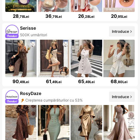
28
36
26
20
,78Lei
,79Lei
,28Lei
,95Lei
Serisse
Introduce
500K urmăritori
90
61
65
68
,49Lei
,49Lei
,49Lei
,80Lei
RosyDaze
Introduce
Creșterea cumpărăturilor cu 53%