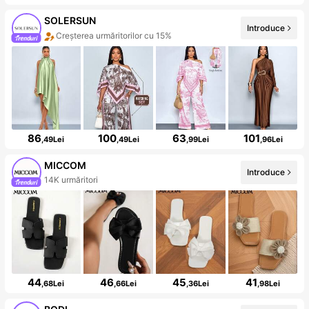
SOLERSUN
Introduce
Creșterea urmăritorilor cu 15%
86
100
63
101
,49Lei
,49Lei
,99Lei
,96Lei
MICCOM
Introduce
14K urmăritori
44
46
45
41
,68Lei
,66Lei
,36Lei
,98Lei