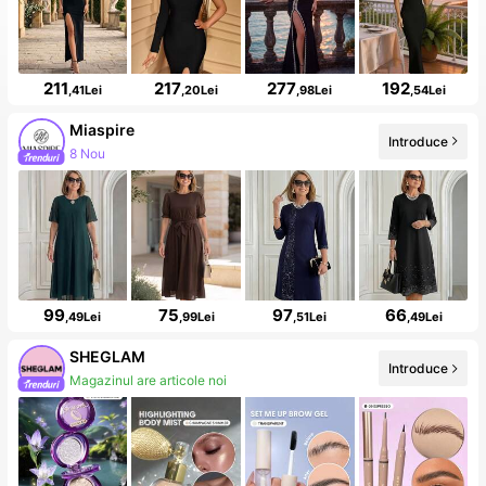
211
217
277
192
,41Lei
,20Lei
,98Lei
,54Lei
Miaspire
Introduce
8 Nou
99
75
97
66
,49Lei
,99Lei
,51Lei
,49Lei
SHEGLAM
Introduce
Magazinul are articole noi