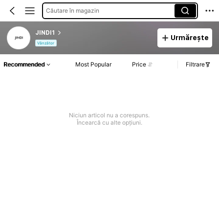
Căutare în magazin
JINDI1
Urmărește
Vânzător
Recommended
Most Popular
Price
Filtrare
Niciun articol nu a corespuns.
Încearcă cu alte opțiuni.