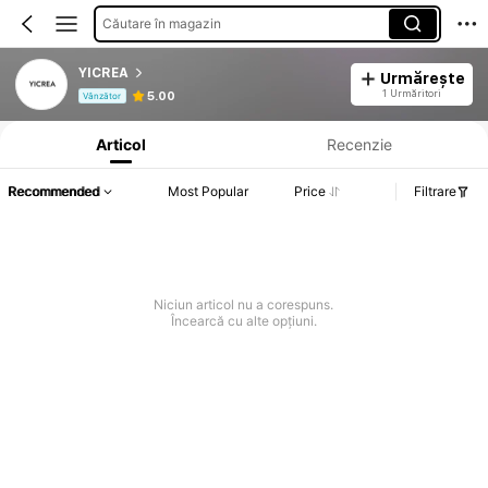
Căutare în magazin
YICREA
Urmărește
Informații despre produs: Divulgarea prețului, detalii privind vânzările și stocul.
1 Urmăritori
5.00
Vânzător
Articol
Recenzie
Recommended
Most Popular
Price
Filtrare
Niciun articol nu a corespuns.
Încearcă cu alte opțiuni.