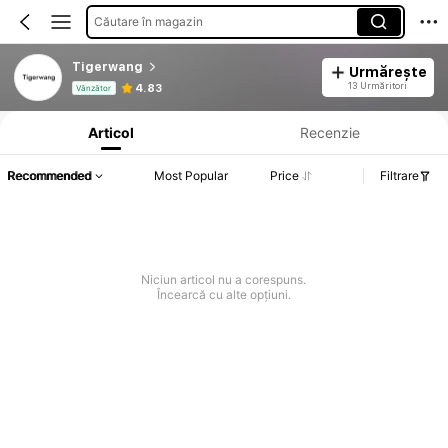
Căutare în magazin
Tigerwang
Urmărește
Informații despre produs: Divulgarea prețului, detalii privind vânzările și stocul.
13 Urmăritori
4.83
Vânzător
Articol
Recenzie
Recommended
Most Popular
Price
Filtrare
Niciun articol nu a corespuns.
Încearcă cu alte opțiuni.