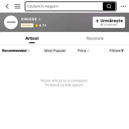
Căutare în magazin
XINHE88
Urmărește
Informații despre produs: Divulgarea prețului, detalii privind vânzările și stocul.
48 Urmăritori
4.73
Vânzător
Articol
Recenzie
Recommended
Most Popular
Price
Filtrare
Niciun articol nu a corespuns.
Încearcă cu alte opțiuni.