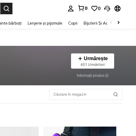
0
0
e. Press Enter to select.
inte bărbați
Lenjerie și pijamale
Copii
Bijuterii Și Accesorii
Frumu
Urmărește
401 Urmăritori
Informații produs