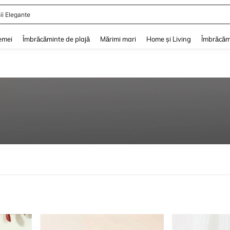
ii De Vară
and down arrow keys to navigate search Căutare recentă and Descoperire Căutar
emei
Îmbrăcăminte de plajă
Mărimi mari
Home și Living
Îmbrăcăm