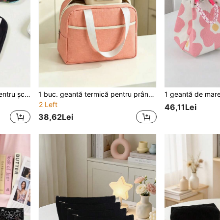
1 buc. Accesoriu esențial pentru școală! Geantă de depozitare digitală colorată, stil boem vintage, organizator de birou pentru elevi, adio cabluri încurcate, husă portabilă pentru power bank și căști
1 buc. geantă termică pentru prânz cu capacitate mare, stil clasic, geantă bento foarte atractivă pentru femei, studenți și angajați de birou, geantă portabilă pentru cutia de prânz, stil Ins, pentru sezonul de întoarcere la școală, geantă termică simplă și versatilă, geantă bento de mână cu capacitate mare pentru studenți și angajați de birou
2 Left
46,11Lei
38,62Lei