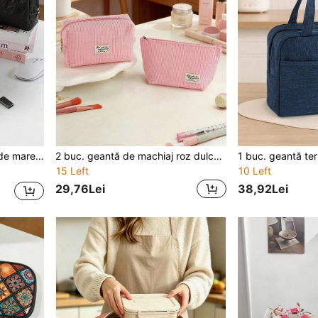
1 buc. Husă pentru laptop de mare capacitate, ultra-ușoară, husă pentru laptop, husă pentru laptop, husă pentru laptop, geantă pentru laptop rezistentă la apă, pentru afaceri, pentru facultate, înapoi la școală
2 buc. geantă de machiaj roz dulce, feminină, din catifea gazoasă, cu model dungi verticale, "Love Makes The World Go Around", buzunar de depozitare portabil, cu capacitate mare, geantă de toaletă de mână, esențială pentru naveta zilnică și călătorii
15 Left
10 Left
29,76Lei
38,92Lei