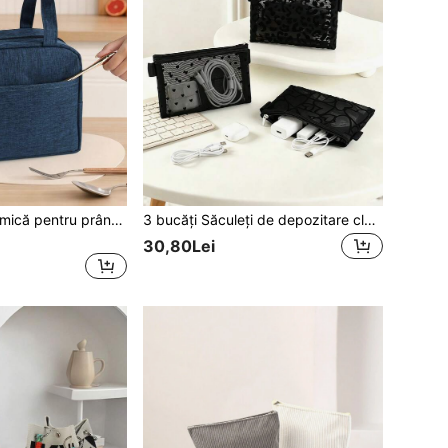
1 buc. geantă termică pentru prânz cu capacitate mare, stil clasic, geantă bento estetică, geantă portabilă pentru cutia de prânz pentru elevi, geantă portabilă pentru masă pentru angajați de birou, geantă de prânz stil Ins pentru întoarcerea la școală, geantă termică pentru prânz simplă și versatilă, geantă bento portabilă cu capacitate mare universală pentru elevi și angajați de birou
3 bucăți Săculeți de depozitare clasici din plasă transparentă, husă multifuncțională pentru cabluri de date și accesorii digitale, organizator de birou, geantă de călătorie pentru cosmetice și machiaj, esențial pentru cameră de cămin, penar portabil pentru rechizite școlare
30,80Lei