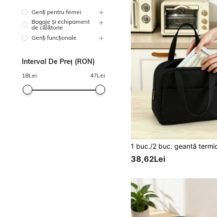
Genți pentru femei
Bagaje și echipament
de călătorie
Genți funcționale
Interval De Preț (RON)
18
Lei
47
Lei
38,62Lei