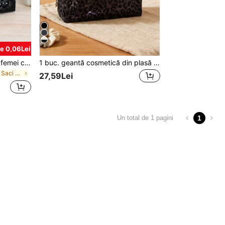
4
e 0,06Lei
1 geantă cosmetică pentru femei cu căptușeală din plasă, organizator de machiaj portabil, potrivit pentru călătorii și uz casnic, geantă de machiaj, geantă de toaletă, geantă de machiaj de călătorie, esențială pentru camera de cămin
1 buc. geantă cosmetică din plasă pentru femei, organizator portabil pentru machiaj, pentru călătorii și casă, geantă de depozitare pentru articole de toaletă, geantă pentru retușuri, geantă mică de călătorie, esențială pentru școală, cămin și casă
în Negru Saci de machiaj
27,59Lei
1
Un total de 1 pagini