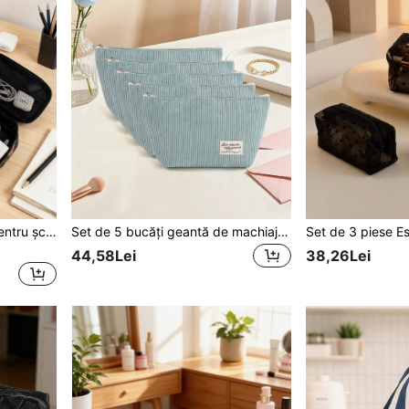
1 buc. Accesoriu esențial pentru școală! Geantă de depozitare digitală cu capacitate mare, cu imprimeu leopard, dulce și cool, organizator de birou pentru elevi, adio haosul cablurilor, husă portabilă foarte atractivă pentru power bank și căști
Set de 5 bucăți geantă de machiaj clasică din catifea albastră | Stil Ins foarte atractiv, capacitate mare, geantă portabilă pentru depozitare produse de toaletă, organizator de birou, geantă de depozitare albastru dopamină
44,58Lei
38,26Lei