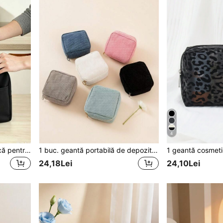
4
1 buc./2 buc. geantă termică pentru prânz cu capacitate mare, stil clasic, geantă pentru cutie bento, geantă portabilă pentru prânz pentru elevi, geantă portabilă pentru masă pentru angajați de birou, geantă pentru prânz stil Ins pentru întoarcerea la școală, geantă termică pentru prânz simplă și versatilă, geantă bento portabilă universală cu capacitate mare pentru elevi și angajați de birou
1 buc. geantă portabilă de depozitare pentru tampoane sanitare din catifea clasică, compactă, etanșă la scurgeri, pentru absorbante menstruale, geantă de depozitare sanitară pentru călătorii
24,18Lei
24,10Lei