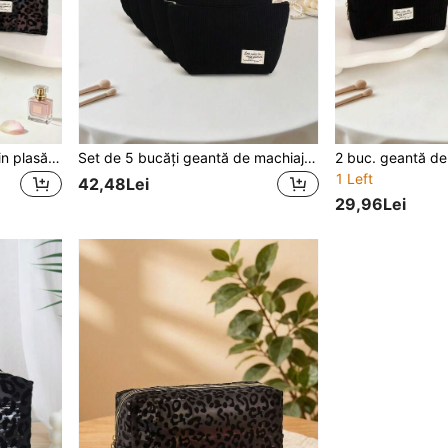
3 buc. geantă cosmetică din plasă pentru femei, organizator portabil pentru machiaj, pentru călătorii și acasă, geantă pentru depozitare produse de toaletă, trusă pentru retușuri, geantă mică de călătorie, esențială pentru școală, cămin și acasă
Set de 5 bucăți geantă de machiaj clasică din catifea neagră | Stil Ins foarte atractiv, capacitate mare, geantă portabilă pentru depozitare produse de toaletă, organizator de birou, geantă de depozitare Dopamine Black
1 Left
42,48Lei
29,96Lei