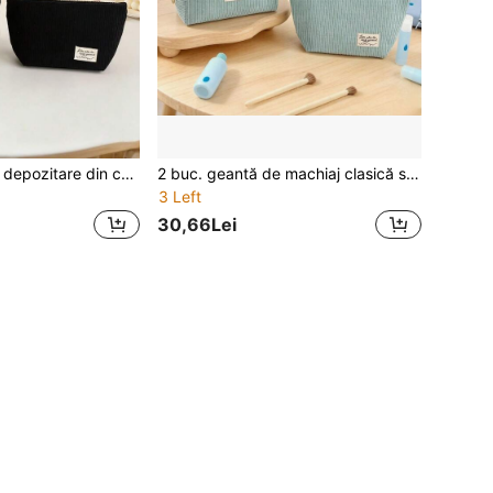
2 buc. geantă de depozitare din catifea moale, stil clasic Ins, "Love Makes The World Go Around", neagră, premium, cu capacitate mare, geantă de machiaj, geantă de mână portabilă pentru studenți, geantă de călătorie pentru articole de toaletă, organizator de birou
2 buc. geantă de machiaj clasică stil Ins, din catifea albastră, cu mesajul "Love Makes The World Go Around", capacitate mare, portabilă, pentru cosmetice, călătorii și depozitare, penar pentru papetărie și creioane, tip clutch, pentru studenți
3 Left
30,66Lei