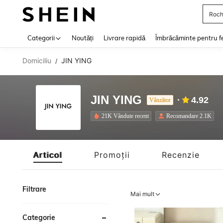
Roch
Use up 
Categorii
Noutăți
Livrare rapidă
Îmbrăcăminte pentru f
Domiciliu
JIN YING
/
JIN YING
4.92
Vânzător
21K Vândute recent
Recomandare 2.1K
Articol
Promoții
Recenzie
Filtrare
Mai mult
Categorie