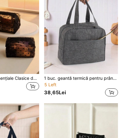
Set de 3 piese Esențiale Clasice de Întoarcere la Școală din plasă! Set de 3 piese de geantă pentru machiaj cu inimă mică din plasă neagră, stil Ins, geantă portabilă pentru produse de îngrijire cu capacitate mare, geantă de depozitare, penar pentru elevi, portmonede
1 buc. geantă termică pentru prânz cu capacitate mare, stil clasic, foarte atractivă, pentru cutie bento, de mână, pentru elevi și angajați de birou, portabilă, stil Ins, pentru întoarcerea la școală, simplă și versatilă, universală
5 Left
38,65Lei