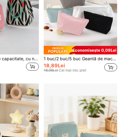
Economisește 0,09Lei
1 geantă de mare capacitate, cu noduri roz și negre, cu motive florale drăguțe, elegantă, geantă de voiaj versatilă
1 buc/2 buc/5 buc Geantă de machiaj nouă, minimalistă, la modă, fresh și drăguță, din catifea, recomandată pentru întoarcerea la școală, portabilă, multifuncțională, pentru retușuri, penar, geantă pentru depozitare pensule de machiaj, organizator portabil pentru instrumente de machiaj, potrivită pentru căminul studenților, călătorii și uz casnic
18,89Lei
18,98Lei
Cel mai mic pret