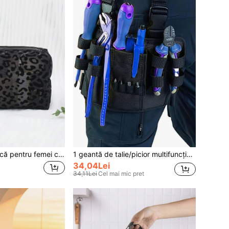
1 geantă cosmetică pentru femei cu căptușeală din plasă, organizator de machiaj portabil, potrivit pentru călătorii și uz casnic, geantă de machiaj, geantă de toaletă, geantă de machiaj de călătorie, esențială pentru camera de cămin
1 geantă de talie/picior multifuncțională pentru depozitarea sculelor, din metal negru, multistrat, 1 buc., geantă esențială pentru depozitarea sculelor în casă și în mașină, cu clemă reglabilă pentru curea, compactă și ușoară, potrivită pentru electricieni
34,04Lei
34,11Lei
Cel mai mic pret