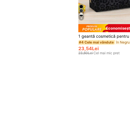
4
Economiseșt
#4 Cele mai vândute
23,54Lei
23,60Lei
Cel mai mic pret