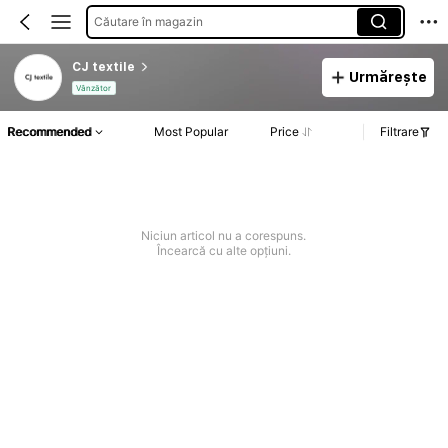
Căutare în magazin
CJ textile
Urmărește
Vânzător
Recommended
Most Popular
Price
Filtrare
Niciun articol nu a corespuns.
Încearcă cu alte opțiuni.