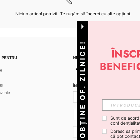
Niciun articol potrivit. Te rugăm să încerci cu alte opțiuni.
OBȚINE OF. ZILNICE!
Ă PENTRU
NE GĂSEȘTI PE
ne
us
ÎNREGISTREAZĂ-TE PENTRU A PRIMI
ecvente
RO + 40
Sunt de acord
confidențialita
Doresc să prim
RO + 40
că pot contac