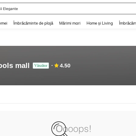
ii Elegante
and down arrow keys to navigate search Căutare recentă and Descoperire Căutar
emei
Îmbrăcăminte de plajă
Mărimi mari
Home și Living
Îmbrăcăm
ools mall
4.50
Vânzător