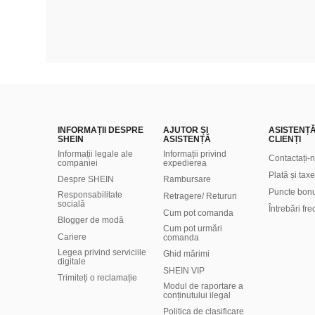
INFORMAȚII DESPRE
AJUTOR ȘI
ASISTENȚ
SHEIN
ASISTENȚĂ
CLIENȚI
Informații legale ale
Informații privind
Contactați-
companiei
expedierea
Plată și taxe
Despre SHEIN
Rambursare
Puncte bon
Responsabilitate
Retragere/ Retururi
socială
Întrebări fr
Cum pot comanda
Blogger de modă
Cum pot urmări
Cariere
comanda
Legea privind serviciile
Ghid mărimi
digitale
SHEIN VIP
Trimiteți o reclamație
Modul de raportare a
conținutului ilegal
Politica de clasificare