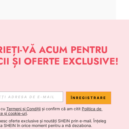
APLICAȚIE
 NOUTĂȚI DESPRE STIL DE LA SHEIN
Abonare
ÎNREGISTRARE
Abonare
 cu 
Termeni și Condiții
 și confirm că am citit 
Politica de 
te și cookie-uri
.
esc oferte exclusive și noutăți SHEIN prin e-mail. Înțeleg 
Abonare
ta SHEIN în orice moment pentru a mă dezabona.