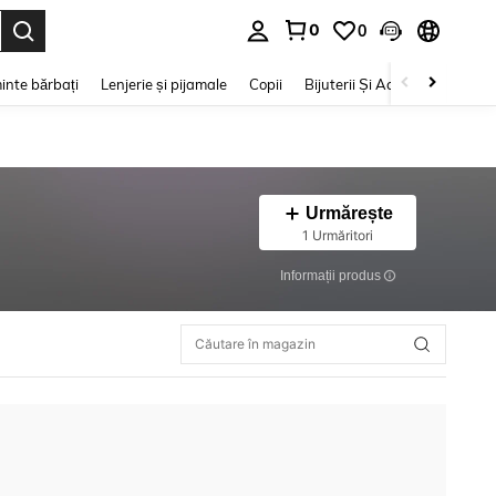
0
0
e. Press Enter to select.
inte bărbați
Lenjerie și pijamale
Copii
Bijuterii Și Accesorii
Frumu
Urmărește
1 Urmăritori
Informații produs