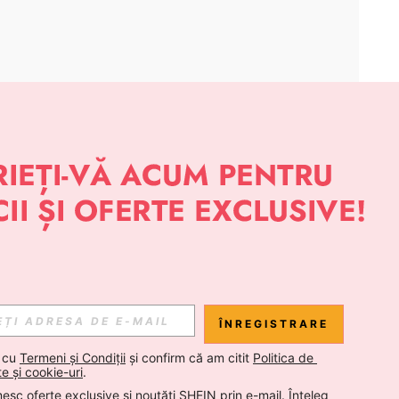
APLICAȚIE
 NOUTĂȚI DESPRE STIL DE LA SHEIN
Abonare
ÎNREGISTRARE
Abonare
 cu 
Termeni și Condiții
 și confirm că am citit 
Politica de 
te și cookie-uri
.
esc oferte exclusive și noutăți SHEIN prin e-mail. Înțeleg 
Abonare