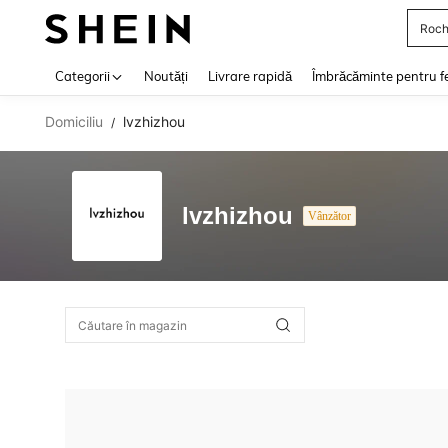
Roch
Use up 
Categorii
Noutăți
Livrare rapidă
Îmbrăcăminte pentru f
Domiciliu
lvzhizhou
/
lvzhizhou
Vânzător