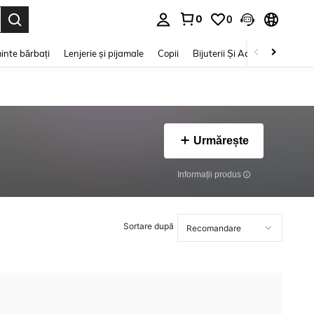
0
0
e. Press Enter to select.
inte bărbați
Lenjerie și pijamale
Copii
Bijuterii Și Accesorii
Frumu
Urmărește
Informații produs
Sortare după