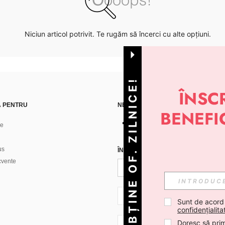
Niciun articol potrivit. Te rugăm să încerci cu alte opțiuni.
OBȚINE OF. ZILNICE!
Ă PENTRU
NE GĂSEȘTI PE
ne
us
ÎNREGISTREAZĂ-TE PENTRU A PRIMI
ecvente
RO + 40
Sunt de acord
confidențialita
Doresc să prim
RO + 40