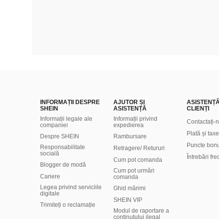
INFORMAȚII DESPRE
AJUTOR ȘI
ASISTENȚ
SHEIN
ASISTENȚĂ
CLIENȚI
Informații legale ale
Informații privind
Contactați-
companiei
expedierea
Plată și taxe
Despre SHEIN
Rambursare
Puncte bon
Responsabilitate
Retragere/ Retururi
socială
Întrebări fr
Cum pot comanda
Blogger de modă
Cum pot urmări
Cariere
comanda
Legea privind serviciile
Ghid mărimi
digitale
SHEIN VIP
Trimiteți o reclamație
Modul de raportare a
conținutului ilegal