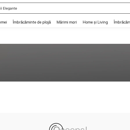
ii Elegante
and down arrow keys to navigate search Căutare recentă and Descoperire Căutar
emei
Îmbrăcăminte de plajă
Mărimi mari
Home și Living
Îmbrăcăm