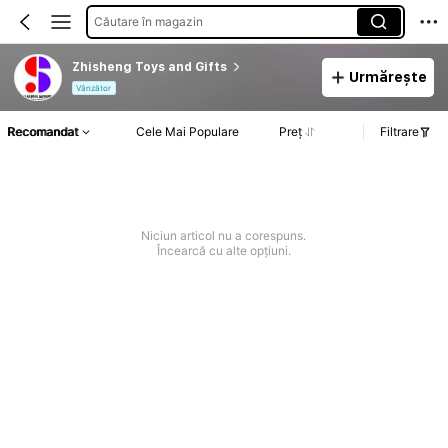
Căutare în magazin
Zhisheng Toys and Gifts
Urmărește
Vânzător
Recomandat
Cele Mai Populare
Preț
Filtrare
Niciun articol nu a corespuns.
Încearcă cu alte opțiuni.