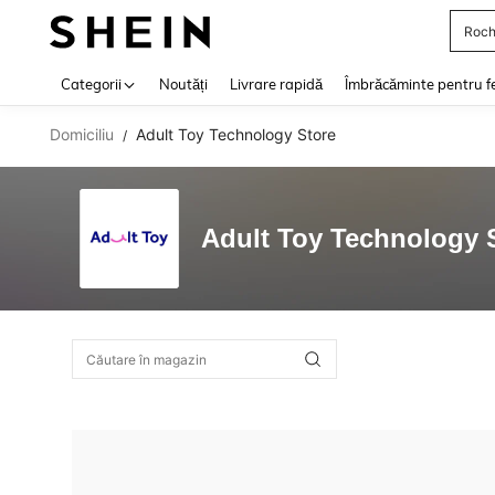
Roch
Use up 
Categorii
Noutăți
Livrare rapidă
Îmbrăcăminte pentru f
Domiciliu
Adult Toy Technology Store
/
Adult Toy Technology 