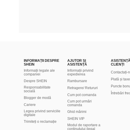
INFORMAȚII DESPRE
AJUTOR ȘI
ASISTENȚ
SHEIN
ASISTENȚĂ
CLIENȚI
Informații legale ale
Informații privind
Contactați-
companiei
expedierea
Plată și taxe
Despre SHEIN
Rambursare
Puncte bon
Responsabilitate
Retragere/ Retururi
socială
Întrebări fr
Cum pot comanda
Blogger de modă
Cum pot urmări
Cariere
comanda
Legea privind serviciile
Ghid mărimi
digitale
SHEIN VIP
Trimiteți o reclamație
Modul de raportare a
conținutului ilegal