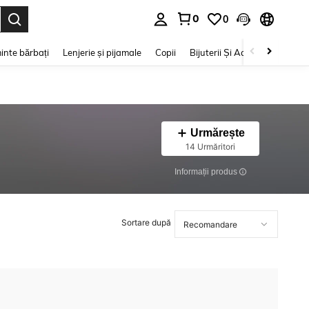
0
0
e. Press Enter to select.
inte bărbați
Lenjerie și pijamale
Copii
Bijuterii Și Accesorii
Frumu
Urmărește
14 Urmăritori
Informații produs
Sortare după