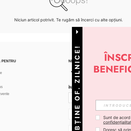
Niciun articol potrivit. Te rugăm să încerci cu alte opțiuni.
OBȚINE OF. ZILNICE!
Ă PENTRU
NE GĂSEȘTI PE
ne
us
ÎNREGISTREAZĂ-TE PENTRU A PRIMI
ecvente
RO + 40
Sunt de acord
confidențialita
Doresc să prim
RO + 40