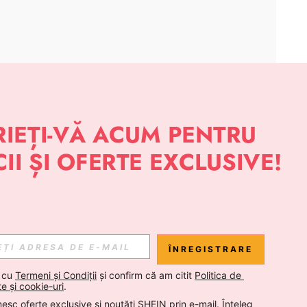
APLICAȚIE
 NOUTĂȚI DESPRE STIL DE LA SHEIN
Abonare
ÎNREGISTRARE
Abonare
 cu 
Termeni și Condiții
 și confirm că am citit 
Politica de 
te și cookie-uri
.
esc oferte exclusive și noutăți SHEIN prin e-mail. Înțeleg 
Abonare