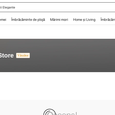
ii Elegante
and down arrow keys to navigate search Căutare recentă and Descoperire Căutar
emei
Îmbrăcăminte de plajă
Mărimi mari
Home și Living
Îmbrăcăm
Store
Vânzător