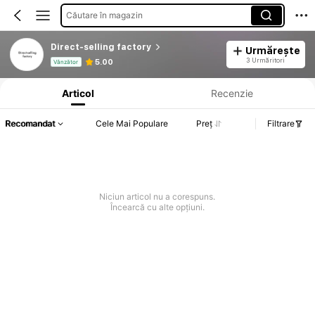
Căutare în magazin
Direct-selling factory
Urmărește
Informații despre produs: Divulgarea prețului, detalii privind vânzările și stocul.
3 Urmăritori
5.00
Vânzător
Articol
Recenzie
Recomandat
Cele Mai Populare
Preț
Filtrare
Niciun articol nu a corespuns.
Încearcă cu alte opțiuni.