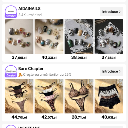
AIDAINAILS
Introduce
2.4K urmăritori
37
40
38
37
,66Lei
,33Lei
,06Lei
,68Lei
Bare Chapter
Introduce
Creșterea urmăritorilor cu 25%
44
42
28
40
,70Lei
,07Lei
,71Lei
,93Lei