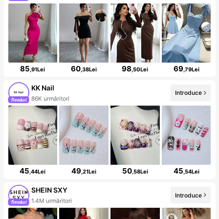
85
60
98
69
,91Lei
,38Lei
,50Lei
,79Lei
KK Nail
Introduce
86K urmăritori
45
49
50
45
,44Lei
,21Lei
,58Lei
,54Lei
SHEIN SXY
Introduce
1.4M urmăritori