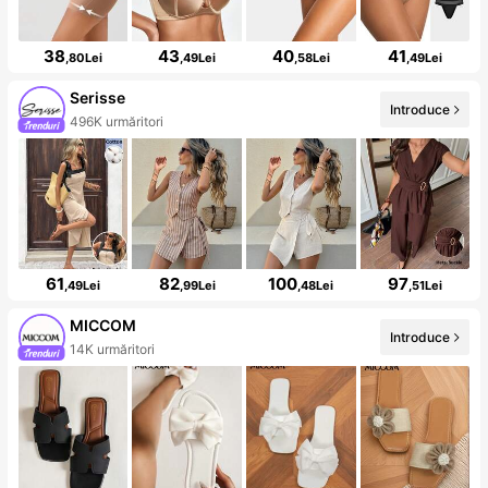
38
43
40
41
,80Lei
,49Lei
,58Lei
,49Lei
Serisse
Introduce
496K urmăritori
61
82
100
97
,49Lei
,99Lei
,48Lei
,51Lei
MICCOM
Introduce
14K urmăritori