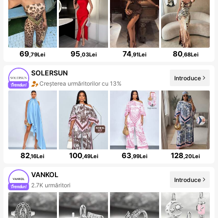
69
95
74
80
,79Lei
,03Lei
,91Lei
,68Lei
SOLERSUN
Introduce
Creșterea urmăritorilor cu 13%
82
100
63
128
,16Lei
,49Lei
,99Lei
,20Lei
VANKOL
Introduce
2.7K urmăritori