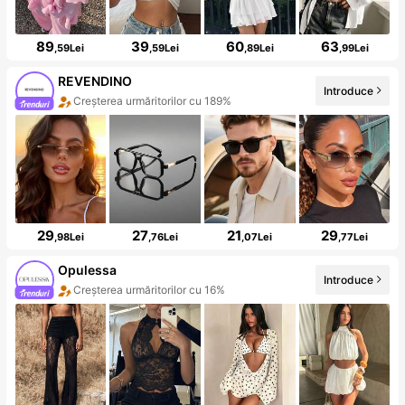
89
39
60
63
,59Lei
,59Lei
,89Lei
,99Lei
REVENDINO
Introduce
Creșterea urmăritorilor cu 189%
29
27
21
29
,98Lei
,76Lei
,07Lei
,77Lei
Opulessa
Introduce
Creșterea urmăritorilor cu 16%