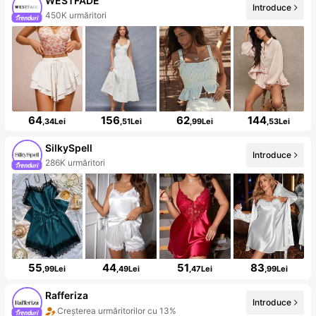
WESTFADE
Introduce
450K urmăritori
64
156
62
144
,34Lei
,51Lei
,99Lei
,53Lei
SilkySpell
Introduce
286K urmăritori
55
44
51
83
,99Lei
,49Lei
,47Lei
,99Lei
Rafferiza
Introduce
Creșterea urmăritorilor cu 13%