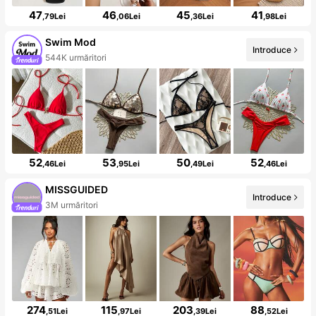
47
46
45
41
,79Lei
,06Lei
,36Lei
,98Lei
Swim Mod
Introduce
544K urmăritori
52
53
50
52
,46Lei
,95Lei
,49Lei
,46Lei
MISSGUIDED
Introduce
3M urmăritori
274
115
203
88
,51Lei
,97Lei
,39Lei
,52Lei