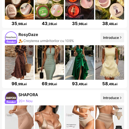
35
43
35
38
,98Lei
,28Lei
,98Lei
,48Lei
RosyDaze
Introduce
Creșterea urmăritorilor cu 109%
96
69
93
58
,99Lei
,99Lei
,49Lei
,49Lei
SHAPORA
Introduce
20+ Nou