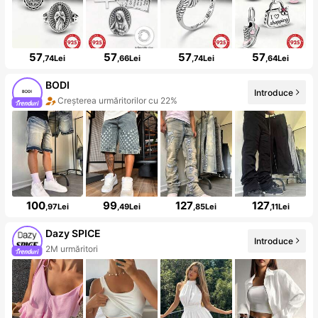
57
57
57
57
,74Lei
,66Lei
,74Lei
,64Lei
BODI
Introduce
Creșterea urmăritorilor cu 22%
100
99
127
127
,97Lei
,49Lei
,85Lei
,11Lei
Dazy SPICE
Introduce
2M urmăritori