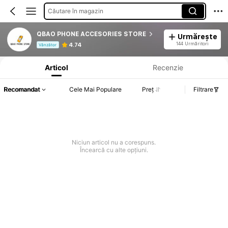
Căutare în magazin
QBAO PHONE ACCESORIES STORE
Urmărește
Informații despre produs: Divulgarea prețului, detalii privind vânzările și stocul.
144 Urmăritori
4.74
Vânzător
Articol
Recenzie
Recomandat
Cele Mai Populare
Preț
Filtrare
Niciun articol nu a corespuns.
Încearcă cu alte opțiuni.