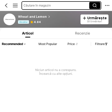
Căutare în magazin
Wheat and Lemon
Urmărește
Informații despre produs: Divulgarea prețului, detalii privind vânzările și stocul.
33 Urmăritori
4.84
Vânzător
Articol
Recenzie
Recommended
Most Popular
Price
Filtrare
Niciun articol nu a corespuns.
Încearcă cu alte opțiuni.