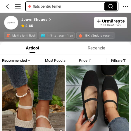
flats pentru femei
Jouyn Shoues
Urmărește
2.3K Urmăritori
4.85
Informații despre produs: Divulgarea prețului, detalii privind vânzările și stocul.
Mulți clienți fideli
Înființat acum 1 an
18K Vândute recent
Articol
Recenzie
Recommended
Most Popular
Price
Filtrare