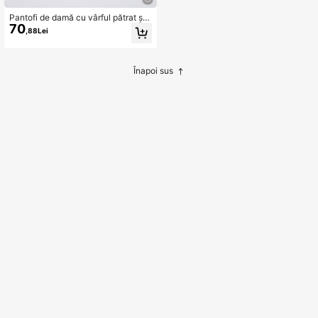
Pantofi de damă cu vârful pătrat și
70
bandă elastică, stil minimalist, potri
,88Lei
viți pentru toate anotimpurile, baleri
ni
Înapoi sus