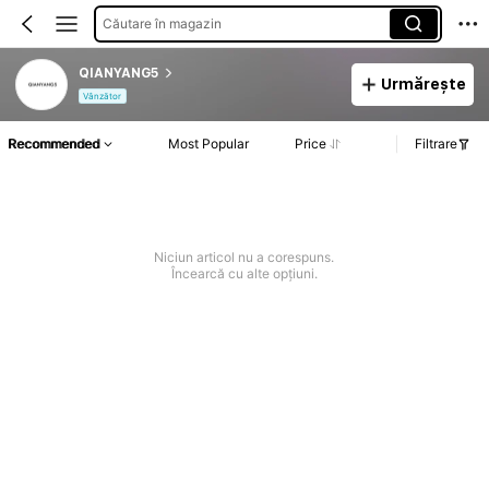
Căutare în magazin
QIANYANG5
Urmărește
Vânzător
Recommended
Most Popular
Price
Filtrare
Niciun articol nu a corespuns.
Încearcă cu alte opțiuni.