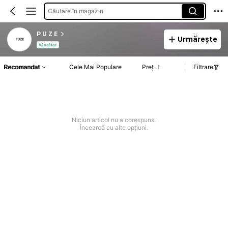
Căutare în magazin
P U Z E
Urmărește
Vânzător
Recomandat
Cele Mai Populare
Preț
Filtrare
Niciun articol nu a corespuns.
Încearcă cu alte opțiuni.