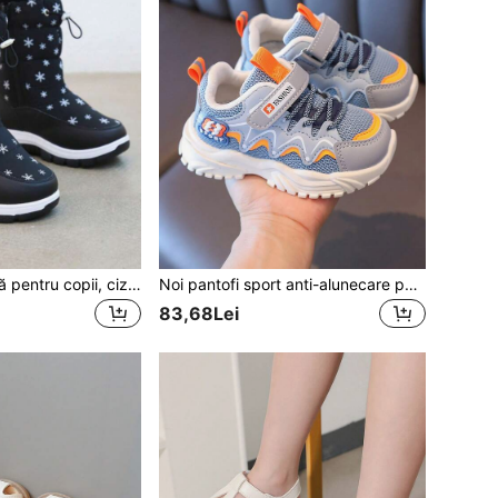
Ghete noi de iarnă pentru copii, cizme de zăpadă groase și calde pentru băieți și fete, decor cu fulgi de zăpadă, cizme de iarnă antiderapante cu talpă moale pentru exterior
Noi pantofi sport anti-alunecare pentru băieți, cu plasă respirabilă, pantofi pentru copii
83,68Lei