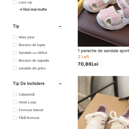
Lace Up
Vezi mai multe
Tip
Mary Jane
Bocanci de lupta
Sandale cu vârfuri
2 Left
Bocanci de zapada
70,86Lei
sandale din jeleu
Tip De Închidere
Cataramă
Hook Loop
Fermoar lateral
Fără fermoar