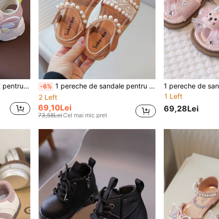
1 pereche de sandale sport pentru fete, cu model unicorni și curcubeu, design nou de vară, pantofi de mers antiderapanți cu talpă moale și vârf închis, sandale funcționale pentru copii cu arici și buclă
1 pereche de sandale pentru copii, vară, fete, antiderapante, casual, cu cârlig și buclă, cu fund plat
-6%
1 Left
2 Left
69,10Lei
69,28Lei
73,58Lei
Cel mai mic pret