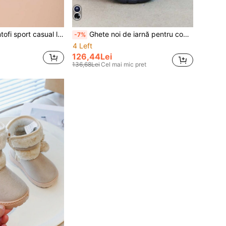
1 pereche de pantofi sport casual la modă pentru copii, potriviți pentru băieți și fete, design pentru exterior, petrecere, întâlniri, călătorii, toamnă
Ghete noi de iarnă pentru copii, cizme de zăpadă groase și calde pentru băieți și fete, decor cu fulgi de zăpadă, cizme de iarnă antiderapante cu talpă moale pentru exterior
-7%
4 Left
126,44Lei
136,68Lei
Cel mai mic pret