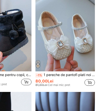
1 pereche de cizme pentru copii, cizme de zăpadă kaki cu căptușeală termică, blană artificială groasă, cu pompon, talpă moale antiderapantă, cizme până la jumătatea gambei, potrivite pentru băieți și fete, activități în aer liber, petreceri, călătorii, iarnă
1 pereche de pantofi plati noi de vară stil prințesă pentru fete cu decorațiuni de perle și strasuri, pantofi pentru copii, cu talpă moale, anti-alunecare.
-1%
80,00Lei
 pret
81,30Lei
Cel mai mic pret