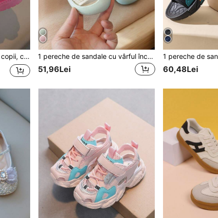
1 pereche de cizme pentru copii, cizme de zăpadă kaki cu căptușeală termică, groase, cu bile de pluș, design antiderapant cu talpă moale, versatile pentru băieți și fete, în aer liber, petreceri, călătorii, iarnă
1 pereche de sandale cu vârful închis pentru copii mici, cu desene animate, sandale sport antiderapante și anticoliziune cu talpă moale pentru sugari, potrivite pentru vară
51,96Lei
60,48Lei