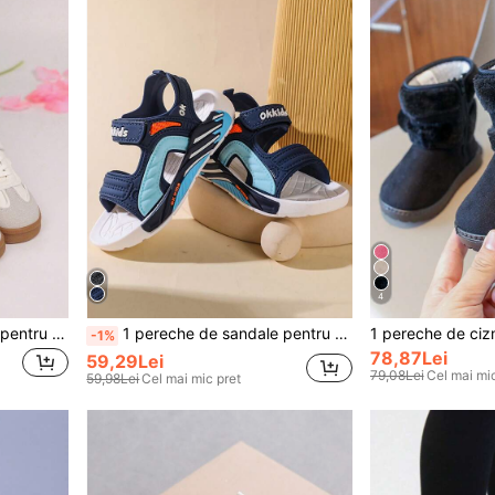
4
1 pereche de pantofi sport pentru copii de toamnă, pantofi de skate la modă pentru băieți și fete, design versatil pentru copii în aer liber, petrecere, călătorii
1 pereche de sandale pentru copii, sandale sport unisex la modă, 2025 pantofi noi pentru copii mici cu fund moale, pantofi de plajă plați antiderapanți cu cârlig și buclă casual, potriviți pentru băieți, fete, în aer liber, petreceri, călătorii, vară
-1%
78,87Lei
59,29Lei
79,08Lei
Cel mai mic
59,98Lei
Cel mai mic pret