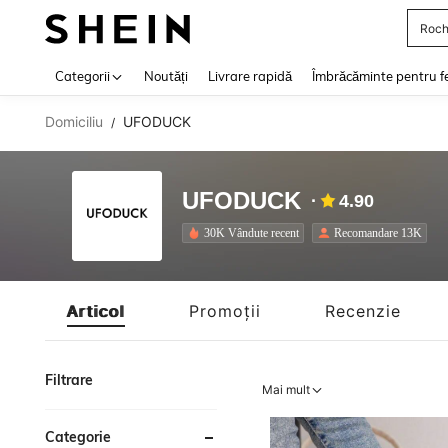
Roch
Use up 
Categorii
Noutăți
Livrare rapidă
Îmbrăcăminte pentru f
Domiciliu
UFODUCK
/
UFODUCK
4.90
30K Vândute recent
Recomandare 13K
Articol
Promoții
Recenzie
Filtrare
Mai mult
Categorie