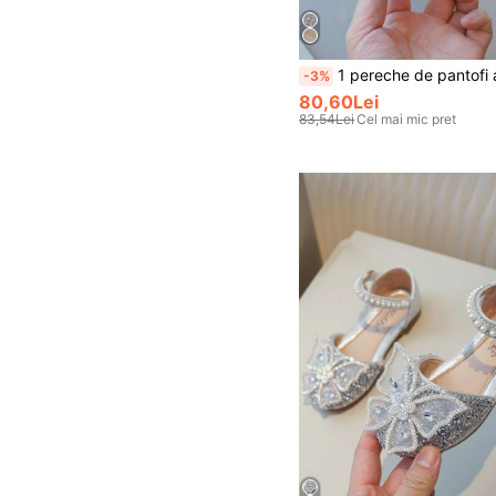
1 pereche de pantofi argintii în stil prințesă de vară, cu decorațiuni de perle și strasuri, antiderapante
-3%
80,60Lei
83,54Lei
Cel mai mic pret