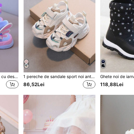
1 pereche de sandale plate cu desene animate pentru copii, pantofi de vară noi cu fund moale pentru copii mici, pantofi de plajă casual pentru copii medii/mici, design la modă, potrivit pentru fete în aer liber, petreceri, călătorii, vacanțe
1 pereche de sandale sport noi anti-alunecare cu talpă moale pentru băieți
86,52Lei
118,88Lei