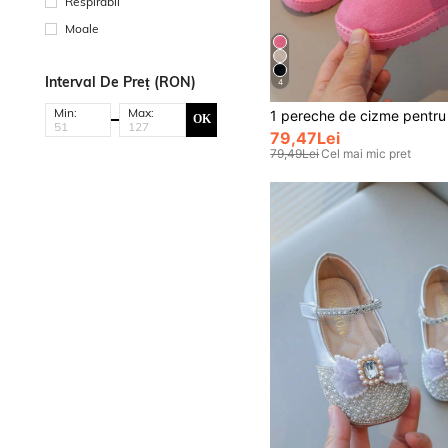
Respirabil
Moale
Interval De Preț (RON)
4
Min:
Max:
OK
79,47Lei
79,49Lei
Cel mai mic pret