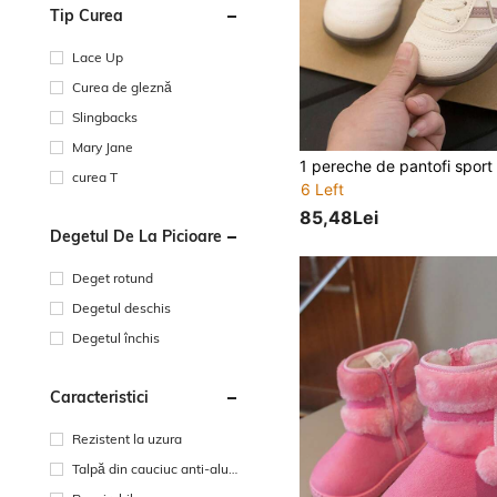
Tip Curea
Lace Up
Curea de gleznă
Slingbacks
Mary Jane
curea T
6 Left
85,48Lei
Degetul De La Picioare
Deget rotund
Degetul deschis
Degetul închis
Caracteristici
Rezistent la uzura
Talpă din cauciuc anti-alun
ecare