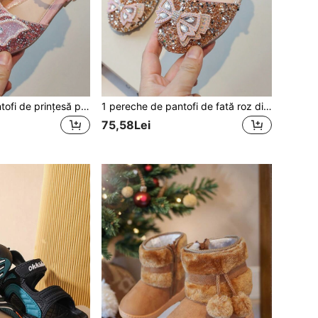
1 pereche de pantofi de prințesă pentru fete din piele, cu fundă și strasuri, talpă moale antiderapantă, sandale la modă din jumătate piele pentru copii de vârstă medie și mare, pantofi pentru spectacole de dans, potriviți pentru primăvară și vară
1 pereche de pantofi de fată roz din piele, cu fundă de prințesă și stras, talpă moale, sandale versatile, pantofi pentru dans și spectacole, potriviți pentru primăvară și vară
75,58Lei