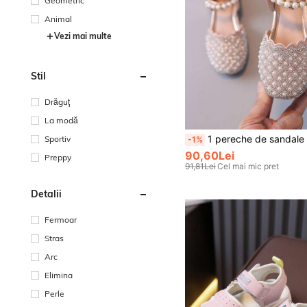
Geometric
Animal
Vezi mai multe
Stil
Drăguţ
La modă
1 pereche de sandale cu vârful închis, decorate cu perle, în stil prințesă,
Sportiv
-1%
90,60Lei
Preppy
91,81Lei
Cel mai mic pret
Detalii
Fermoar
Stras
Arc
Elimina
Perle