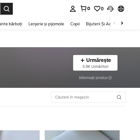
0
0
e. Press Enter to select.
inte bărbați
Lenjerie și pijamale
Copii
Bijuterii Și Accesorii
Frumu
Urmărește
5.9K Urmăritori
Informații produs