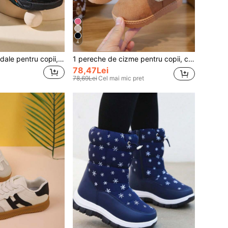
4
1 pereche de sandale pentru copii, sandale sport unisex la modă, 2025 pantofi noi pentru copii mici cu fund moale, pantofi de plajă plați antiderapanți cu cârlig și buclă casual, potriviți pentru băieți, fete, în aer liber, petreceri, călătorii, vară
1 pereche de cizme pentru copii, cizme de zăpadă kaki cu căptușeală termică groasă din pluș, cizme până la jumătatea gambei, antiderapante, design versatil pentru băieți și fete, în aer liber, petreceri, călătorii, iarnă
78,47Lei
78,69Lei
Cel mai mic pret