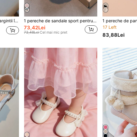
, pantofi cu fund moale pentru fetițe
1 pereche de sandale sport pentru fete, de vară, antiderapante, cu fund moale, respirabile și gol
73,42Lei
17 Left
73,48Lei
Cel mai mic pret
83,88Lei