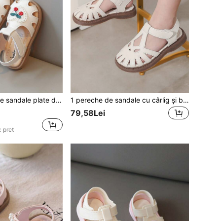
ete, pantofi antiderapanți cu fund moale pentru bebeluși/copii
1 pereche de sandale cu cârlig și buclă pentru copii, sandale casual țesute cu gol, sandale de prințesă, pantofi cu fund moale pentru bebeluși, sandale plate pentru fete și copii, potrivite pentru vară, uscare rapidă, modă, plajă și activități în aer liber, design cu vârful închis
79,58Lei
 pret