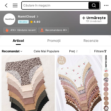
Căutare în magazin
NamiCloud
Urmărește
731 Urmăritori
4.80
Vânzător
Informații despre produs: Divulgarea prețului, detalii privind vânzările și stocul.
41K+ Vândute recent
Recomandare 4K+
Articol
Promoții
Recenzie
Recomandat
Cele Mai Populare
Preț
Filtrare