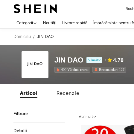
Roch
Use up 
Categorii
Noutăți
Livrare rapidă
Îmbrăcăminte pentru f
Domiciliu
JIN DAO
/
JIN DAO
4.78
Vânzător
409 Vândute recent
Recomandare 127
Articol
Recenzie
Filtrare
Mai mult
Detalii