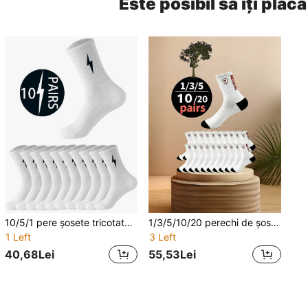
Este posibil să îți placă
10/5/1 pere șosete tricotate pentru bărbați mărimi mari, până la jumătatea gambei și la gleznă, rezistente la miros, absorbante de umezeală, elastice, unisex, fashion, casual, confortabile, respirabile, pentru sporturi în aer liber, alergare, fitness, ciclism, cu uscare rapidă, șosete de compresie pentru genunchi, business casual, pentru vacanțe, înalte, potrivite pentru toate anotimpele, pentru purtare zilnică, pentru fitness în aer liber, pentru adulți
1/3/5/10/20 perechi de șosete mărimi mari pentru bărbați, lungime medie, potrivite pentru bărbați și femei, pentru purtare zilnică, simple, confortabile, neutre, șosete pentru femei și bărbați, minimaliste, versatile, sport, casual, pentru alergare, cu elasticitate ridicată, deodorizante, absorbante de umezeală, șosete sport lungime medie, șosete pentru bărbați lungime medie, șosete pentru bărbați cu elasticitate ridicată, moi, elastice, confortabile, respirabile, șosete premium la modă lungime medie, șosete mărimi mari pentru bărbați lungime medie, minimaliste, versatile, sport, casual, pentru alergare, șosete sport lungime medie deodorizante și absorbante de umezeală
1 Left
3 Left
40,68Lei
55,53Lei