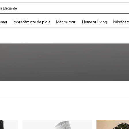
ii Elegante
and down arrow keys to navigate search Căutare recentă and Descoperire Căutar
emei
Îmbrăcăminte de plajă
Mărimi mari
Home și Living
Îmbrăcăm