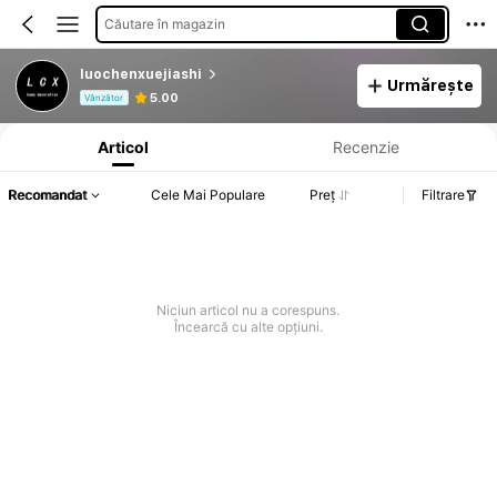
Căutare în magazin
luochenxuejiashi
Urmărește
Informații despre produs: Divulgarea prețului, detalii privind vânzările și stocul.
5.00
Vânzător
Articol
Recenzie
Recomandat
Cele Mai Populare
Preț
Filtrare
Niciun articol nu a corespuns.
Încearcă cu alte opțiuni.