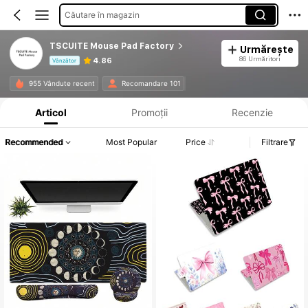
Căutare în magazin
TSCUITE Mouse Pad Factory
Urmărește
86 Urmăritori
4.86
Vânzător
Informații despre produs: Divulgarea prețului, detalii privind vânzările și stocul.
955 Vândute recent
Recomandare 101
Articol
Promoții
Recenzie
Recommended
Most Popular
Price
Filtrare