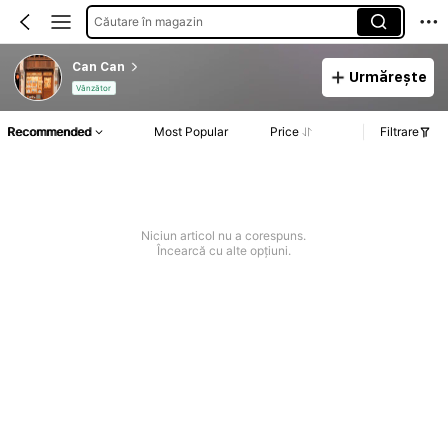
Căutare în magazin
Can Can
Urmărește
Vânzător
Recommended
Most Popular
Price
Filtrare
Niciun articol nu a corespuns.
Încearcă cu alte opțiuni.