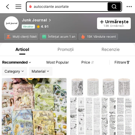
autocolante asortate
Junk Journal
Urmărește
1.8K Urmăritori
4.91
Vânzător
Informații despre produs: Divulgarea prețului, detalii privind vânzările și stocul.
Mulți clienți fideli
Înființat acum 1 an
15K Vândute recent
Articol
Promoții
Recenzie
Recommended
Most Popular
Price
Filtrare
Category
Material