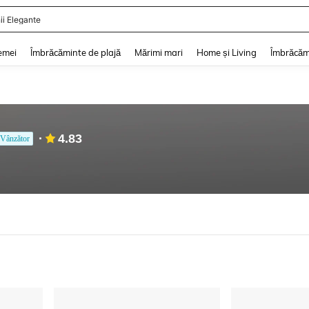
ii Elegante
and down arrow keys to navigate search Căutare recentă and Descoperire Căutar
emei
Îmbrăcăminte de plajă
Mărimi mari
Home și Living
Îmbrăcăm
4.83
Vânzător