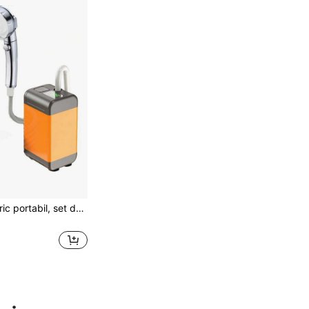
Cap de duș electric portabil, set de duș cu pompă de apă digitală reîncărcabilă, cap de duș mobil pentru îmbăierea animalelor de companie