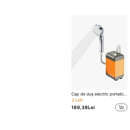
Cap de duș electric portabil, set de duș cu pompă de apă digitală reîncărcabilă, cap de duș mobil pentru îmbăierea animalelor de companie
2 Left
189,38Lei