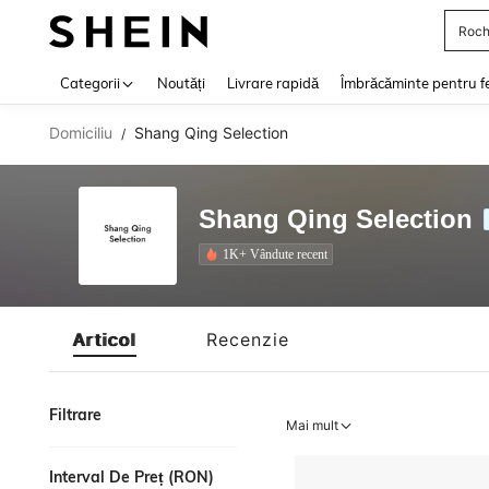
Roch
Use up 
Categorii
Noutăți
Livrare rapidă
Îmbrăcăminte pentru f
Domiciliu
Shang Qing Selection
/
Shang Qing Selection
1K+ Vândute recent
Articol
Recenzie
Filtrare
Mai mult
Interval De Preț (RON)