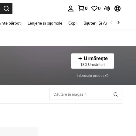
0
0
e. Press Enter to select.
inte bărbați
Lenjerie și pijamale
Copii
Bijuterii Și Accesorii
Frumu
Urmărește
130 Urmăritori
Informații produs