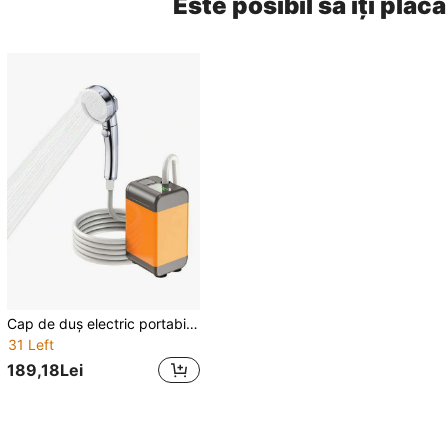
Este posibil să îți placă
Cap de duș electric portabil, set de duș cu pompă de apă digitală reîncărcabilă, cap de duș mobil pentru îmbăierea animalelor de companie
31 Left
189,18Lei