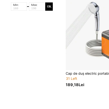
Min:
Max:
OK
31 Left
189,18Lei