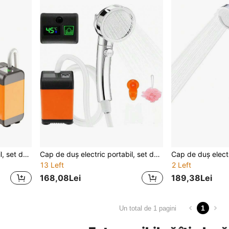
Cap de duș electric portabil, set de duș cu pompă de apă digitală reîncărcabilă, cap de duș mobil pentru îmbăierea animalelor de companie
Cap de duș electric portabil, set de duș cu pompă de apă digitală reîncărcabilă, cap de duș mobil pentru îmbăierea animalelor de companie
13 Left
2 Left
168,08Lei
189,38Lei
1
Un total de 1 pagini