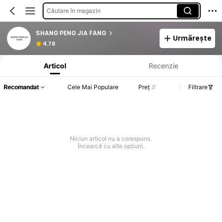
Căutare în magazin
SHANG PENG JIA FANG
Urmărește
Informații despre produs: Divulgarea prețului, detalii privind vânzările și stocul.
4.78
Articol
Recenzie
Recomandat
Cele Mai Populare
Preț
Filtrare
Niciun articol nu a corespuns.
Încearcă cu alte opțiuni.