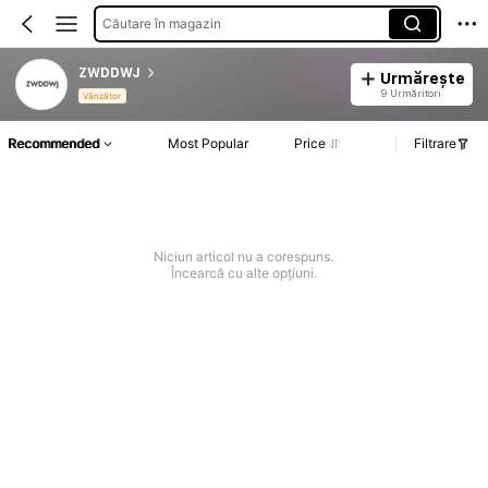
Căutare în magazin
ZWDDWJ
Urmărește
9 Urmăritori
Vânzător
Recommended
Most Popular
Price
Filtrare
Niciun articol nu a corespuns.
Încearcă cu alte opțiuni.