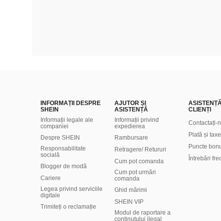
INFORMAȚII DESPRE
AJUTOR ȘI
ASISTENȚ
SHEIN
ASISTENȚĂ
CLIENȚI
Informații legale ale
Informații privind
Contactați-
companiei
expedierea
Plată și taxe
Despre SHEIN
Rambursare
Puncte bon
Responsabilitate
Retragere/ Retururi
socială
Întrebări fr
Cum pot comanda
Blogger de modă
Cum pot urmări
Cariere
comanda
Legea privind serviciile
Ghid mărimi
digitale
SHEIN VIP
Trimiteți o reclamație
Modul de raportare a
conținutului ilegal