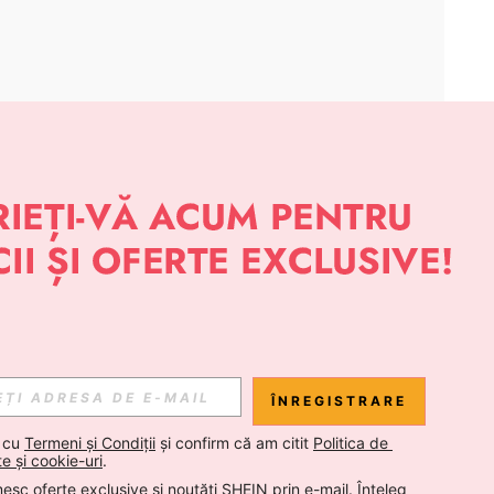
APLICAȚIE
 NOUTĂȚI DESPRE STIL DE LA SHEIN
Abonare
ÎNREGISTRARE
Abonare
 cu 
Termeni și Condiții
 și confirm că am citit 
Politica de 
te și cookie-uri
.
esc oferte exclusive și noutăți SHEIN prin e-mail. Înțeleg 
Abonare