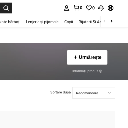
0
0
e. Press Enter to select.
inte bărbați
Lenjerie și pijamale
Copii
Bijuterii Și Accesorii
Frumu
Urmărește
Informații produs
Sortare după