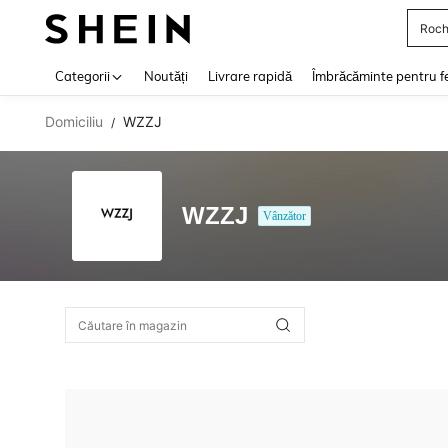
Roch
Use up 
Categorii
Noutăți
Livrare rapidă
Îmbrăcăminte pentru f
Domiciliu
WZZJ
/
WZZJ
Vânzător