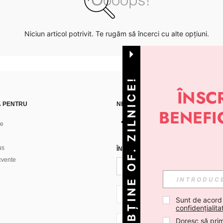
Niciun articol potrivit. Te rugăm să încerci cu alte opțiuni.
OBȚINE OF. ZILNICE!
Ă PENTRU
NE GĂSEȘTI PE
ne
us
ÎNREGISTREAZĂ-TE PENTRU A PRIMI
ecvente
RO + 40
Sunt de acord
confidențialita
Doresc să prim
RO + 40