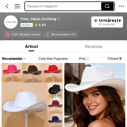
Căutare în magazin
Yiwu Jialai clothing
Urmărește
91 Urmăritori
4.82
Vânzător
Informații despre produs: Divulgarea prețului, detalii privind vânzările și stocul.
2.2K Vândute recent
Recomandare 107
Articol
Recenzie
Recomandat
Cele Mai Populare
Preț
Filtrare