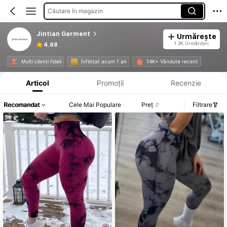
Căutare în magazin
Jintian Garment
Urmărește
1.3K Urmăritori
4.88
Informații despre produs: Divulgarea prețului, detalii privind vânzările și stocul.
Mulți clienți fideli
Înființat acum 1 an
14K+ Vândute recent
Articol
Promoții
Recenzie
Recomandat
Cele Mai Populare
Preț
Filtrare