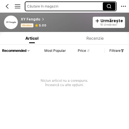
Căutare în magazin
XY Fengdu
Urmărește
Informații despre produs: Divulgarea prețului, detalii privind vânzările și stocul.
10 Urmăritori
5.00
Vânzător
Articol
Recenzie
Recommended
Most Popular
Price
Filtrare
Niciun articol nu a corespuns.
Încearcă cu alte opțiuni.