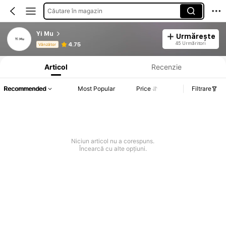
Căutare în magazin
Yi Mu
Urmărește
Informații despre produs: Divulgarea prețului, detalii privind vânzările și stocul.
45 Urmăritori
4.75
Vânzător
Articol
Recenzie
Recommended
Most Popular
Price
Filtrare
Niciun articol nu a corespuns.
Încearcă cu alte opțiuni.