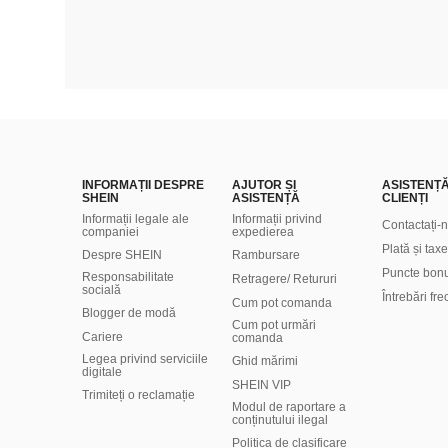
INFORMAȚII DESPRE
AJUTOR ȘI
ASISTENȚ
SHEIN
ASISTENȚĂ
CLIENȚI
Informații legale ale
Informații privind
Contactați-
companiei
expedierea
Plată și taxe
Despre SHEIN
Rambursare
Puncte bon
Responsabilitate
Retragere/ Retururi
socială
Întrebări fr
Cum pot comanda
Blogger de modă
Cum pot urmări
Cariere
comanda
Legea privind serviciile
Ghid mărimi
digitale
SHEIN VIP
Trimiteți o reclamație
Modul de raportare a
conținutului ilegal
Politica de clasificare