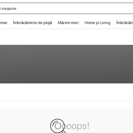
i elegante
and down arrow keys to navigate search Căutare recentă and Descoperire Căutar
emei
Îmbrăcăminte de plajă
Mărimi mari
Home și Living
Îmbrăcăm