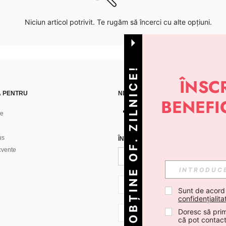
Niciun articol potrivit. Te rugăm să încerci cu alte opțiuni.
OBȚINE OF. ZILNICE!
Ă PENTRU
NE GĂSEȘTI PE
ne
us
ÎNREGISTREAZĂ-TE PENTRU A PRIMI
ecvente
RO + 40
Sunt de acord
confidențialita
Doresc să prim
RO + 40
că pot contac