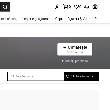
0
0
e. Press Enter to select.
inte bărbați
Lenjerie și pijamale
Copii
Bijuterii Și Accesorii
Frumu
Urmărește
3 Urmăritori
Informații produs
Căutare în magazin