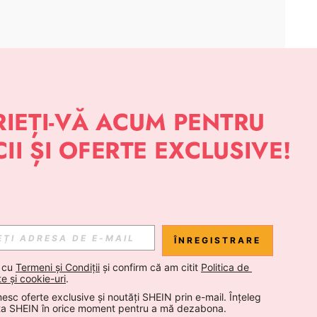
APLICAȚIE
 NOUTĂȚI DESPRE STIL DE LA SHEIN
Abonare
ÎNREGISTRARE
Abonare
 cu 
Termeni și Condiții
 și confirm că am citit 
Politica de 
te și cookie-uri
.
esc oferte exclusive și noutăți SHEIN prin e-mail. Înțeleg 
Abonare
ta SHEIN în orice moment pentru a mă dezabona.