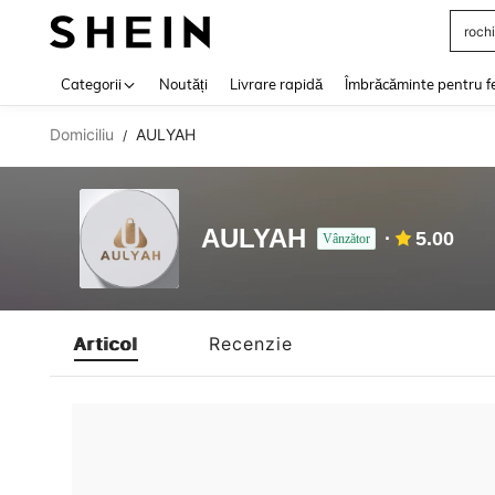
rochi
Use up 
Categorii
Noutăți
Livrare rapidă
Îmbrăcăminte pentru f
Domiciliu
AULYAH
/
AULYAH
5.00
Vânzător
Articol
Recenzie