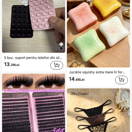
5 buc. suport pentru telefon din silicon cu ventuză, suport lipicios pentru telefon, suport adeziv pentru telefon (înainte de utilizare, vă rugăm să curățați cu atenție suprafața pentru a vă asigura că este curată și plată; așteptați 30 de minute după lipire înainte de utilizare), accesoriu indispensabil
13
,39Lei
Jucărie squishy extra mare în formă de pâine prăjită, super moale, tip toast cu unt, jucărie de strângere pentru eliberarea stresului, disponibilă în roz, galben, alb și verde, perfectă pentru cadouri de zi de naștere și sărbători, mici cadouri surpriză zilnice, kawaii, îmbunătățește starea de spirit
14
,68Lei