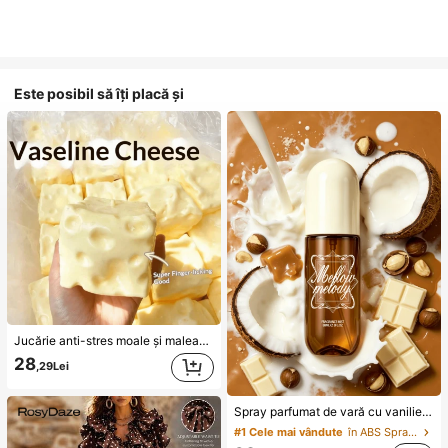
Este posibil să îți placă și
Jucărie anti-stres moale și maleabilă din TPR cu miros de lapte dulce, în formă de dumpling, 5 cm, ornament drăguț și amuzant pentru strângere, cadou la modă și practic, potrivit pentru zi de naștere, Paște, Halloween, Crăciun și diverse petreceri, îmbunătățește starea de spirit
28
,29Lei
Spray parfumat de vară cu vanilie și cocos, 88 ml, de lungă durată, natural, proaspăt, portabil, aromatizant de aer pentru mașină, potrivit pentru adunări | petreceri | cadouri de zi de naștere
#1 Cele mai vândute
în ABS Spray de cameră parfumat