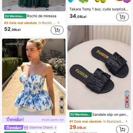
Takara Tomy 1 buc. cutie surpriză cu jucării de strêsare și relaxare în stil mixt, include ursuleț transparent din gel, meduză cu sclipici, bilă fluidă în formă de picătură de apă, bol mic perlat, tort pizza realist, bilă cu expresie amuzantă și alte jucării moi din cauciuc pentru detensionare, deschidere aleatorie plină de distracție, moale și elastică, cu revenire lină la strângere repetată, mic ornament decorativ pentru birou, jucărie portabilă anti-plictiseală pentru navetă, potrivită pentru cadouri de petrecere, tombolă în clasă și cadouri de sărbători
34
Rochii de mireasa
EU Warehouse
,08Lei
#3 Cele mai vândute
în Rochii de mireasă
52
,39Lei
6
7
Sandale slip-on pentru copii, pantofi plași de vară, sandale noi cu baretă, pantofi de plajă drăguți pentru fete, pentru întoarcerea la școală
EU Warehouse
#1 Cele mai vândute
în Rezistent la uzură Papuci de casă pentru copii
29
Glamine Charm
,09Lei
#1 Cele mai vândute
în Multicolor Topuri moi de zi cu zi
29,38Lei
Preț minim