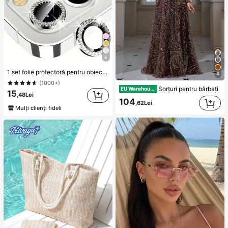
6
1 set folie protectoră pentru obiectivul camerei cu diamant strălucitor, potrivită pentru iPhone 12/12 Mini/12 Pro/12 Pro Max, 13/13 Mini/13 Pro/13 Pro Max, 11/11 Pro/11 Pro Max, 14/14 Plus/14 Pro/14 Pro Max, 15/15 Plus/15 Pro/15 Pro Max, sticlă securizată decorată cu stras încorporat, stras colorat
4
(1000+)
Șorțuri pentru bărbați
EU Warehouse
15
,48Lei
104
,62Lei
Mulți clienți fideli