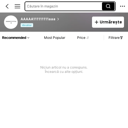
Căutare în magazin
AAAAA111111111aaa
Urmărește
Vânzător
Recommended
Most Popular
Price
Filtrare
Niciun articol nu a corespuns.
Încearcă cu alte opțiuni.