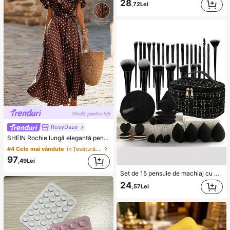
28
,72Lei
RosyDaze
SHEIN Rochie lungă elegantă pentru femei cu buline, decolteu în V, voluri, centură în talie și talie strânsă, fustă plină, potrivită pentru navetă, stil stradal și petreceri, rochie maro cu buline
#4 Cele mai vândute
în Țesătură Rochii maxi din material textil
97
,49Lei
Set de 15 pensule de machiaj cu geantă de depozitare, potrivit pentru toate instrumentele și pensulele de machiaj negre, design subțire al capului de perie, peri moi, cadou ideal pentru sărbători internaționale
24
,57Lei